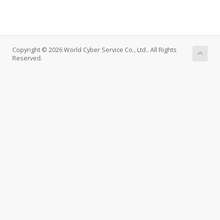
Copyright © 2026 World Cyber Service Co., Ltd.. All Rights
Reserved.